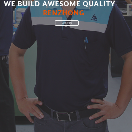
W
E
B
U
I
L
D
A
W
E
S
O
M
E
Q
U
A
L
I
T
Y
RENZHONG
LEARN MORE