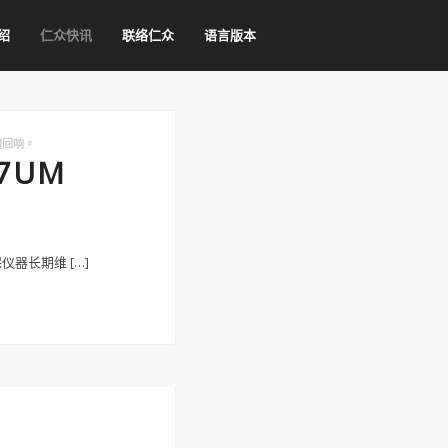
绍
仁众快讯
联络仁众
语言版本
闭回响。
.7UM
仪器长期维 […]