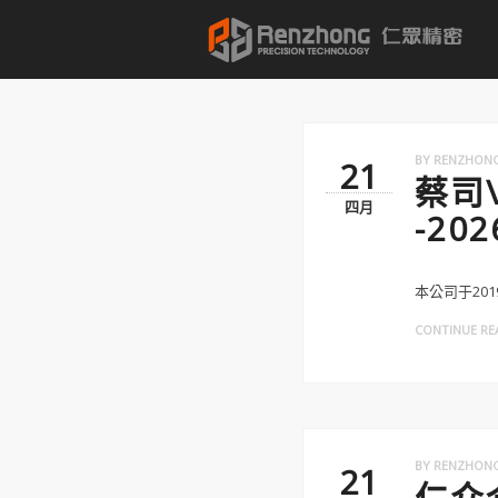
BY
RENZHON
21
蔡司\
四月
-2
本公司于201
CONTINUE REA
BY
RENZHON
21
仁众介