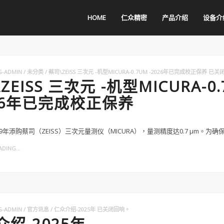
HOME
仁众精密
产品介绍
设备介
G-ADMIN
未分类
蔡司\ZEISS 三次元 -机型MICURA-0.7UM -2026年已完成校正保养
已关
ZEISS 三次元 -机型MICURA-0
026年已完成校正保养
9年添购蔡司（ZEISS）三次元量测仪（MICURA），量测精度达0.7 μm。为确保
DING...
G-ADMIN
官方讯息
仁众介绍-2025年
已关闭回响。
绍-2025年