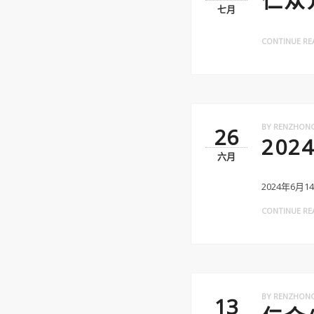
七月
CONTINUE REA
BY
RENZHON
26
202
六月
2024年6月
CONTINUE REA
BY
RENZHON
13