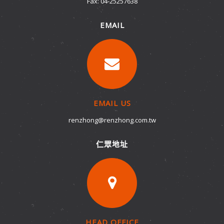
Fax: 04-25257638
EMAIL
EMAIL US
renzhong@renzhong.com.tw
仁眾地址
HEAD OFFICE