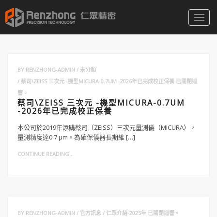
Toggl
navig
BY
RENZHONG-ADMIN
未分類
蔡司\ZEISS 三次元 -機型MICURA-0.7UM -2026年已完成校正保養
已關閉迴
響。
蔡司\ZEISS 三次元 -機型MICURA-0.7UM
-2026年已完成校正保養
本公司於2019年添購蔡司（ZEISS）三次元量測儀（MICURA），
量測精度達0.7 μm。為確保儀器長期維 […]
CONTINUE READING...
BY
RENZHONG-ADMIN
官方訊息
仁眾介紹-2025年
已關閉迴響。