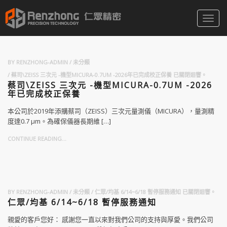
Toggl
navig
BY
RENZHONG-ADMIN
未分類
蔡司\ZEISS 三次元 -機型MICURA-0.7UM -2026年已完成校正保養
已關閉迴響。
蔡司\ZEISS 三次元 -機型MICURA-0.7UM -2026
年已完成校正保養
本公司於2019年添購蔡司（ZEISS）三次元量測儀（MICURA），量測精
度達0.7 μm。為確保儀器長期維 […]
CONTINUE READING...
BY
RENZHONG-ADMIN
未分類
仁眾/均基 6/14~6/18 暫停服務通知
已關閉迴響。
仁眾/均基 6/14~6/18 暫停服務通知
親愛的客戶您好： 感謝您一直以來對我們公司的支持與厚愛。我們公司